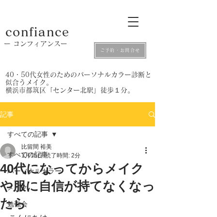
confiance
​ー コンフィアンスー
ご予約・お問合せ
​40・50代女性のためのパーソナルカラー診断と
似合うメイク。
​横浜市都筑区「センター北駅」徒歩１分。
記事
すべての記事
比留間 裕美
すべての記事
1月15日
読了時間: 2分
40代になってからメイク
パーソナルカラー
や服に自信が持てなくなっ
メイク
たら
勉強会