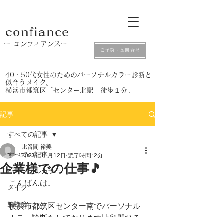
confiance
​ー コンフィアンスー
ご予約・お問合せ
​40・50代女性のためのパーソナルカラー診断と
似合うメイク。
​横浜市都筑区「センター北駅」徒歩１分。
記事
すべての記事
比留間 裕美
すべての記事
2023年11月12日
読了時間: 2分
企業様での仕事🎵
パーソナルカラー
こんばんは。
メイク
勉強会
横浜市都筑区センター南でパーソナル