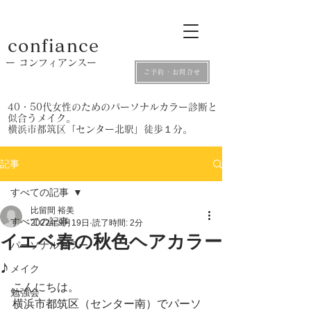
confiance
​ー コンフィアンスー
ご予約・お問合せ
​40・50代女性のためのパーソナルカラー診断と
似合うメイク。
​横浜市都筑区「センター北駅」徒歩１分。
記事
すべての記事
比留間 裕美
すべての記事
2022年9月19日
読了時間: 2分
イエベ春の秋色ヘアカラー
パーソナルカラー
♪
メイク
こんにちは。
勉強会
横浜市都筑区（センター南）でパーソ