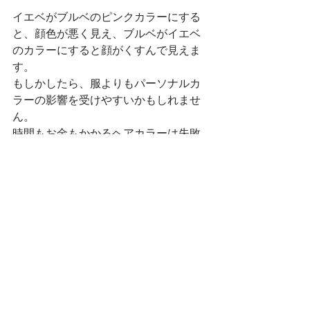
イエベがブルベのピンクカラーにする
と、顔色が悪く見え、ブルベがイエベ
のカラーにすると顔がくすんで見えま
す。
もしかしたら、服よりもパーソナルカ
ラーの影響を受けやすいかもしれませ
ん。
時間もお金もかかるヘアカラーは失敗
したくないですね。
ADVANCEコース、FULLコースのお客
様には似合うヘアカラーの提案を似合
う色、そして、お客さまのなりたいイ
メージと合わせてしております。ぜひ
お客さまのお話をお聞かせください。
今日の投稿が少しでも皆さまのお役に
立てば幸いです。