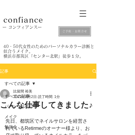
confiance
​ー コンフィアンスー
ご予約・お問合せ
​40・50代女性のためのパーソナルカラー診断と
似合うメイク。
​横浜市都筑区「センター北駅」徒歩１分。
記事
すべての記事
比留間 裕美
すべての記事
2022年8月2日
読了時間: 1分
こんな仕事してきました♪
パーソナルカラー
メイク
先日、都筑区でネイルサロンを経営さ
勉強会
れているRetirmeのオーナー様より、お